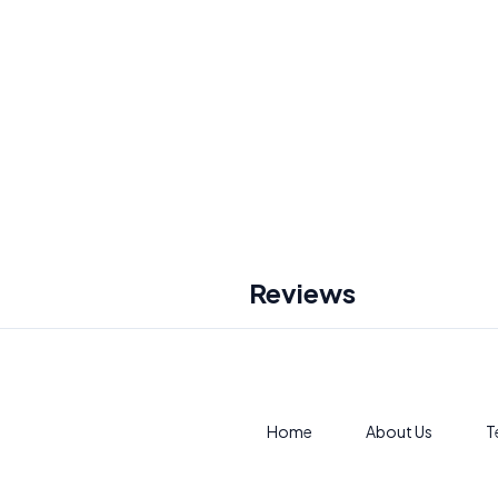
Reviews
Home
About Us
T