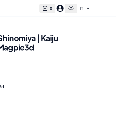
0
Select language
Cart
Toggle theme
Shinomiya | Kaiju
i Magpie3d
e3d