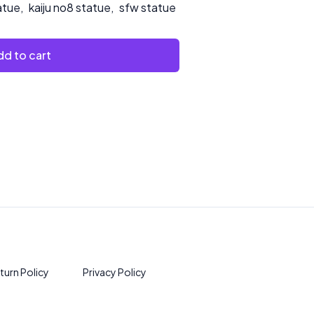
atue
,
kaiju no8 statue
,
sfw statue
d to cart
turn Policy
Privacy Policy