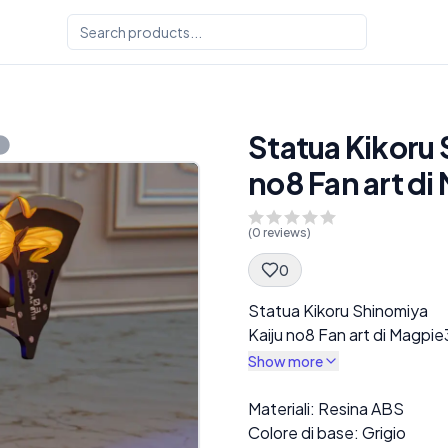
Statua Kikoru 
no8 Fan art d
(
0
reviews)
0
Spec Description
Statua Kikoru Shinomiya
Kaiju no8 Fan art di Magpi
Show more
Description
Materiali: Resina ABS
Colore di base: Grigio