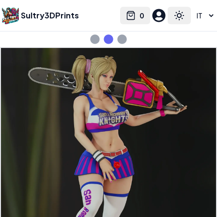
Sultry3DPrints
0
Select language
Cart
Toggle the