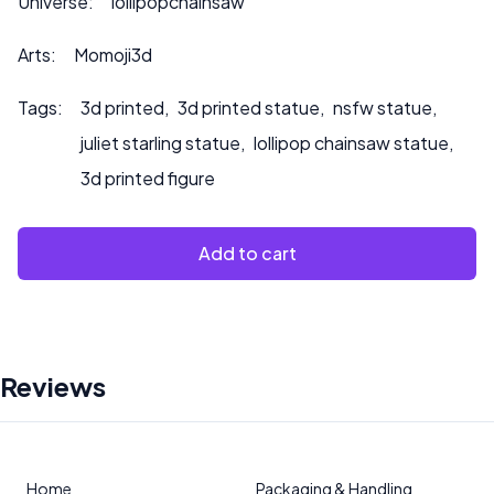
Universe:
lollipopchainsaw
per richieste di personalizzazione o se desiderate che
dipingiamo il prodotto.
Arts:
Momoji3d
Tags:
3d printed
,
3d printed statue
,
nsfw statue
,
juliet starling statue
,
lollipop chainsaw statue
,
3d printed figure
Add to cart
Reviews
Home
Packaging & Handling