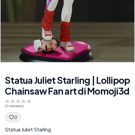
Statua Juliet Starling | Lollipop
Chainsaw Fan art di Momoji3d
(
0
reviews)
0
Spec Description
Statua Juliet Starling