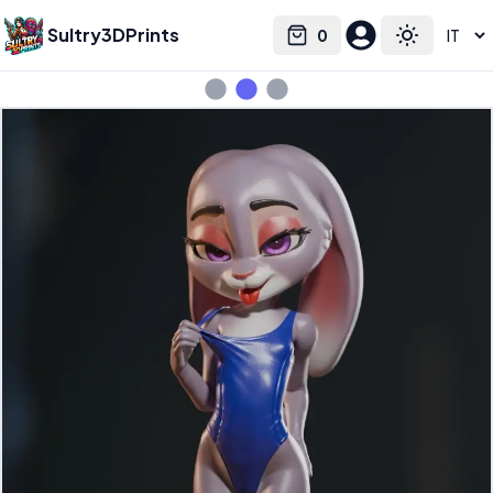
Sultry3DPrints
0
Select language
Cart
Toggle the