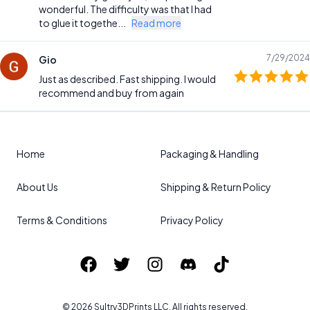
wonderful. The difficulty was that I had
to glue it togethe...
Read more
7/29/2024
Gio
Just as described. Fast shipping. I would
recommend and buy from again
Home
Packaging & Handling
About Us
Shipping & Return Policy
Terms & Conditions
Privacy Policy
©
2026
Sultry3DPrints
LLC. All rights reserved.