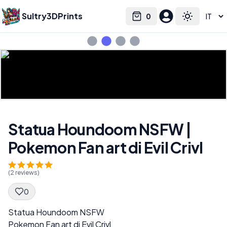
Sultry3DPrints
0
Select language
Cart
Toggle the
Statua Houndoom NSFW |
Pokemon Fan art di Evil Crivl
(
2
reviews)
0
Spec Description
Statua Houndoom NSFW
Pokemon Fan art di Evil Crivl