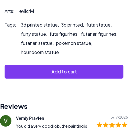
per richieste di personalizzazione o se desiderate che
dipingiamo il prodotto.
Arts:
evilcrivl
Tags:
3d printed statue
,
3d printed
,
futa statue
,
furry statue
,
futa figurines
,
futanari figurines
,
futanari statue
,
pokemon statue
,
houndoom statue
Add to cart
Reviews
3/19/2025
Verniy Pravlen
You did a very good job, the painting is