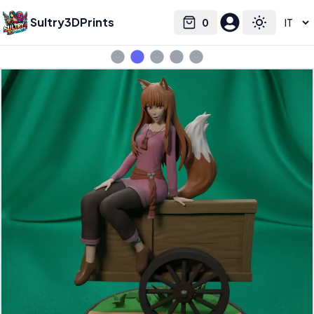
Sultry3DPrints
0
Select language
Cart
Toggle the