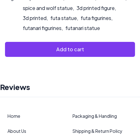
spice and wolf statue
,
3d printed figure
,
3d printed
,
futa statue
,
futa figurines
,
futanari figurines
,
futanari statue
Add to cart
Reviews
Home
Packaging & Handling
About Us
Shipping & Return Policy