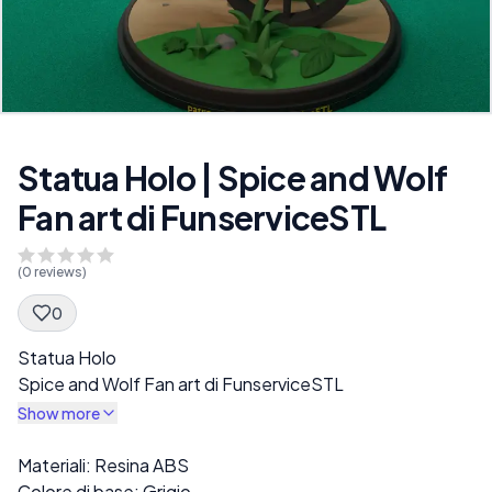
Statua Holo | Spice and Wolf
Fan art di FunserviceSTL
(
0
reviews)
0
Spec Description
Statua Holo
Spice and Wolf Fan art di FunserviceSTL
Show more
Description
Materiali: Resina ABS
Colore di base: Grigio