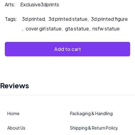
dipingiamo il prodotto.
Arts:
Exclusive3dprints
Tags:
3d printed
,
3d printed statue
,
3d printed figure
,
cover girl statue
,
gta statue
,
nsfw statue
Add to cart
Reviews
Home
Packaging & Handling
About Us
Shipping & Return Policy