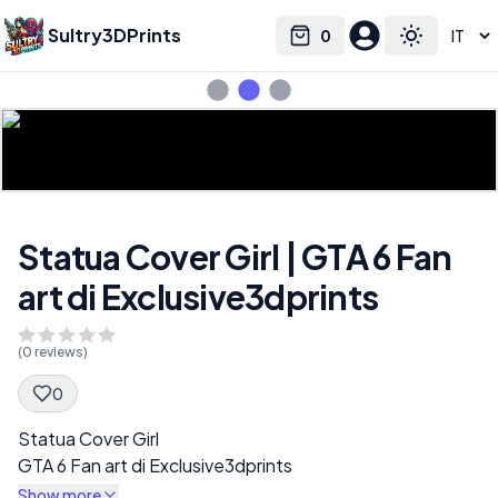
Sultry3DPrints
0
Select language
Cart
Toggle the
Statua Cover Girl | GTA 6 Fan
art di Exclusive3dprints
(
0
reviews)
0
Spec Description
Statua Cover Girl
GTA 6 Fan art di Exclusive3dprints
Show more