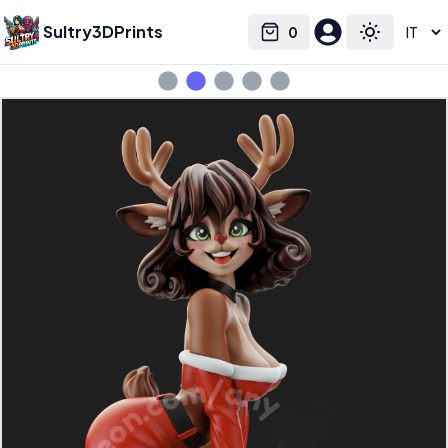
Sultry3DPrints
0
Select language
Cart
Toggle the