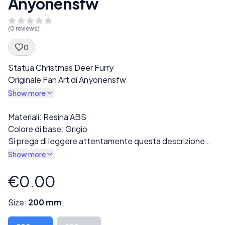
Anyonensfw
(
0
reviews)
0
Spec Description
Statua Christmas Deer Furry
Originale Fan Art di Anyonensfw
Show more
Description
Materiali: Resina ABS
Colore di base: Grigio
Si prega di leggere attentamente questa descrizione
prima dell’acquisto!
Show more
La stampa finale sarà realizzata in resina grigia. Sono
disponibili diverse varianti nella sezione “Stile”, comprese
€0.00
Product information
le versioni completamente vestite o nude.
Tutte le stampe vengono accuratamente controllate
Size:
200 mm
per eventuali difetti o errori di stampa prima della