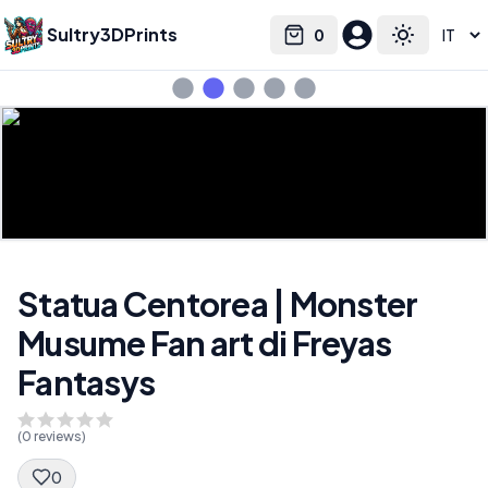
Sultry3DPrints
0
Select language
Cart
Toggle the
Statua Centorea | Monster
Musume Fan art di Freyas
Fantasys
(
0
reviews)
0