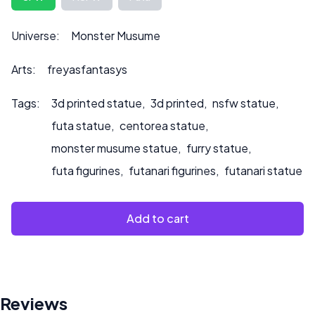
può anche influire sul prezzo.
Contattateci all’indirizzo ***
info@sultry3dprints.com
***
Universe:
Monster Musume
per richieste di personalizzazione o se desiderate che
dipingiamo il prodotto.
Arts:
freyasfantasys
Tags:
3d printed statue
,
3d printed
,
nsfw statue
,
futa statue
,
centorea statue
,
monster musume statue
,
furry statue
,
futa figurines
,
futanari figurines
,
futanari statue
Add to cart
Reviews