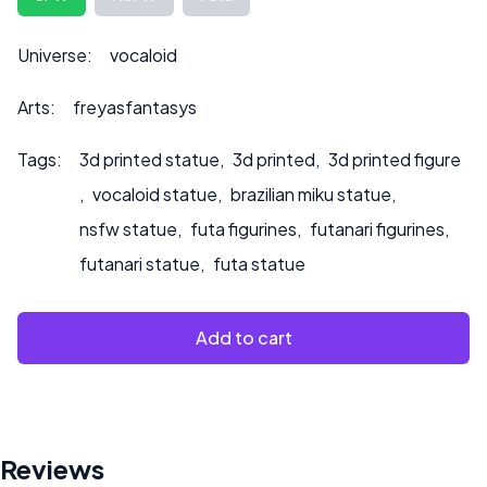
può anche influire sul prezzo.
Contattateci all’indirizzo ***
info@sultry3dprints.com
***
Universe:
vocaloid
per richieste di personalizzazione o se desiderate che
dipingiamo il prodotto.
Arts:
freyasfantasys
Tags:
3d printed statue
,
3d printed
,
3d printed figure
,
vocaloid statue
,
brazilian miku statue
,
nsfw statue
,
futa figurines
,
futanari figurines
,
futanari statue
,
futa statue
Add to cart
Reviews