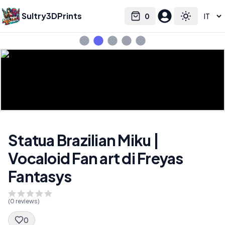
Sultry3DPrints
0
Select language
Cart
Toggle the
Statua Brazilian Miku |
Vocaloid Fan art di Freyas
Fantasys
(
0
reviews)
0