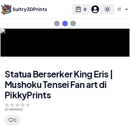
Sultry3DPrints
0
Select language
Cart
Toggle the
Statua Berserker King Eris |
Mushoku Tensei Fan art di
PikkyPrints
(
0
reviews)
0