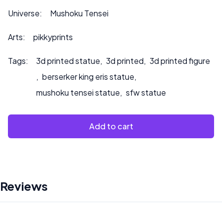
Contattateci all’indirizzo ***
info@sultry3dprints.com
***
Universe:
Mushoku Tensei
per richieste di personalizzazione o se desiderate che
dipingiamo il prodotto.
Arts:
pikkyprints
Tags:
3d printed statue
,
3d printed
,
3d printed figure
,
berserker king eris statue
,
mushoku tensei statue
,
sfw statue
Add to cart
Reviews