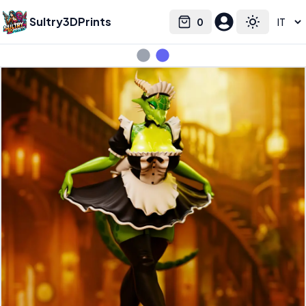
Sultry3DPrints
0
Select language
Cart
Toggle the