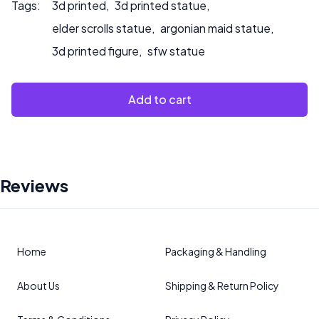
Tags:
3d printed
,
3d printed statue
,
elder scrolls statue
,
argonian maid statue
,
3d printed figure
,
sfw statue
Add to cart
Reviews
Home
Packaging & Handling
About Us
Shipping & Return Policy