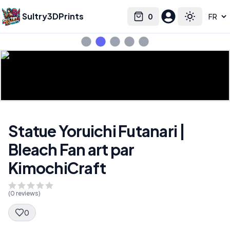
Sultry3DPrints
0
Select language
Cart
Toggle the
Statue Yoruichi Futanari |
Bleach Fan art par
KimochiCraft
(
0
reviews)
0