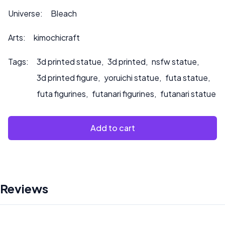
Veuillez nous contacter à ***
info@sultry3dprints.com
Universe:
Bleach
*** pour toute demande de personnalisation ou si vous
souhaitez que nous peignions le produit.
Arts:
kimochicraft
Tags:
3d printed statue
,
3d printed
,
nsfw statue
,
3d printed figure
,
yoruichi statue
,
futa statue
,
futa figurines
,
futanari figurines
,
futanari statue
Add to cart
Reviews