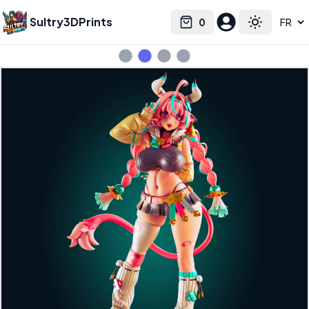
Sultry3DPrints
0
Select language
Cart
Toggle the