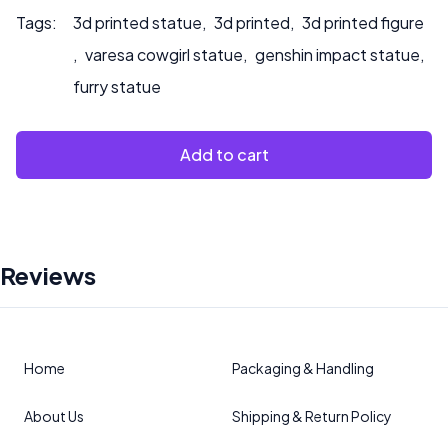
Tags:
3d printed statue
,
3d printed
,
3d printed figure
,
varesa cowgirl statue
,
genshin impact statue
,
furry statue
Add to cart
Reviews
Home
Packaging & Handling
About Us
Shipping & Return Policy