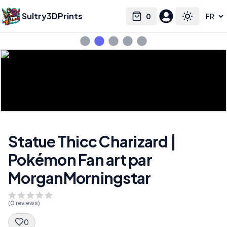
Sultry3DPrints
0
Select language
Cart
Toggle the
Statue Thicc Charizard |
Pokémon Fan art par
MorganMorningstar
(
0
reviews)
0