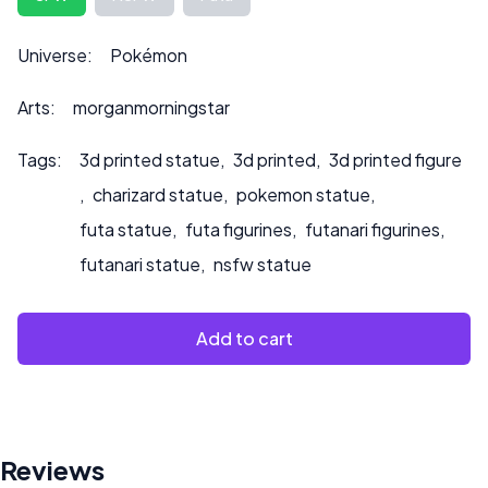
peut également influencer le prix.
Veuillez nous contacter à ***
info@sultry3dprints.com
Universe:
Pokémon
*** pour toute demande de personnalisation ou si vous
souhaitez que nous peignions le produit.
Arts:
morganmorningstar
Tags:
3d printed statue
,
3d printed
,
3d printed figure
,
charizard statue
,
pokemon statue
,
futa statue
,
futa figurines
,
futanari figurines
,
futanari statue
,
nsfw statue
Add to cart
Reviews