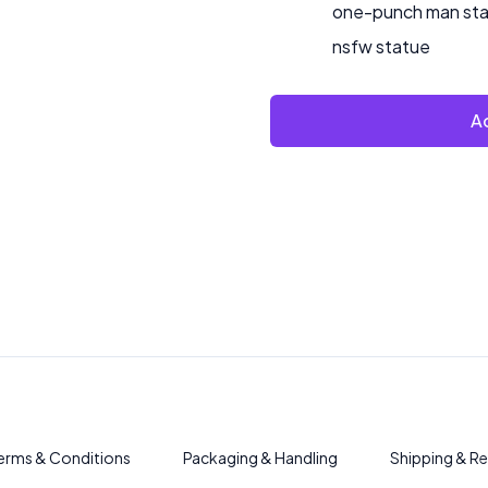
one-punch man st
nsfw statue
Ad
erms & Conditions
Packaging & Handling
Shipping & Re