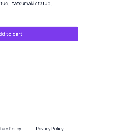
atue
,
tatsumaki statue
,
d to cart
turn Policy
Privacy Policy