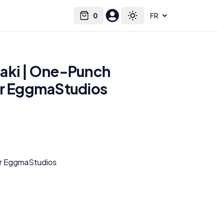
0
Select language
Cart
Toggle theme
aki | One-Punch
ar EggmaStudios
ar EggmaStudios