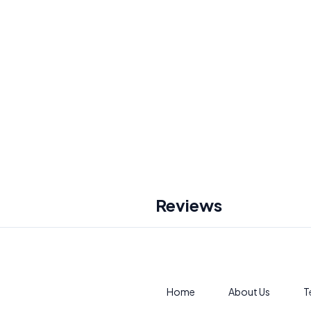
Reviews
Home
About Us
T