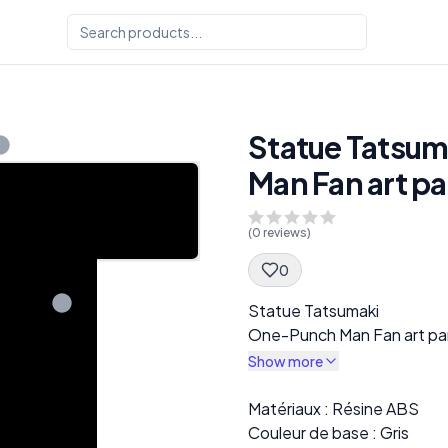
Statue Tatsum
Man Fan art p
(
0
reviews)
0
Spec Description
Statue Tatsumaki
One-Punch Man Fan art p
Show more
Description
Matériaux : Résine ABS
Couleur de base : Gris