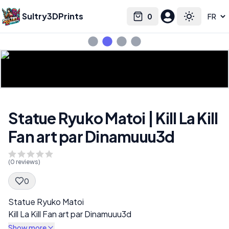
Sultry3DPrints
0
Select language
Cart
Toggle the
Statue Ryuko Matoi | Kill La Kill
Fan art par Dinamuuu3d
(
0
reviews)
0
Spec Description
Statue Ryuko Matoi
Kill La Kill Fan art par Dinamuuu3d
Show more