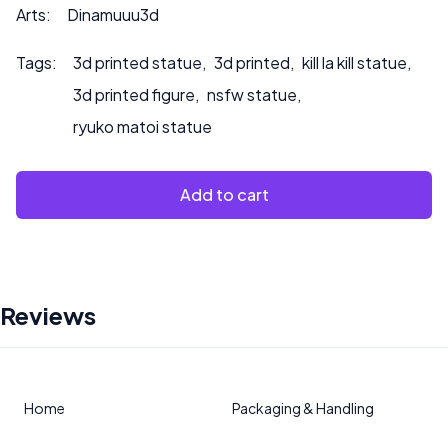
souhaitez que nous peignions le produit.
Arts:
Dinamuuu3d
Tags:
3d printed statue
,
3d printed
,
kill la kill statue
,
3d printed figure
,
nsfw statue
,
ryuko matoi statue
Add to cart
Reviews
Home
Packaging & Handling