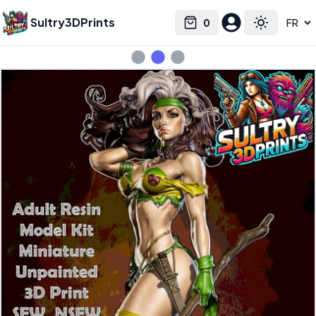
Sultry3DPrints
0
Select language
Cart
Toggle the