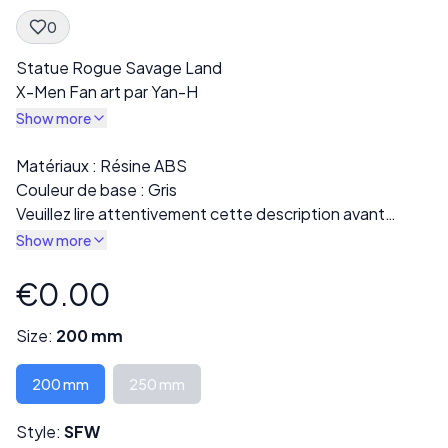
0
Spec Description
Statue Rogue Savage Land
X-Men Fan art par Yan-H
Show more
Description
Matériaux : Résine ABS
Couleur de base : Gris
Veuillez lire attentivement cette description avant
l’achat !
Show more
L’impression finale sera livrée en résine grise. Plusieurs
variations sont disponibles dans la section « Style », y
€0.00
Product information
compris des versions entièrement vêtues ou nues.
Chaque impression est soigneusement inspectée pour
Size:
200 mm
détecter tout défaut ou mauvaise impression avant
l’expédition.
200 mm
250 mm
Certains modèles peuvent être livrés en plusieurs parties
et nécessiter un assemblage.
Style:
SFW