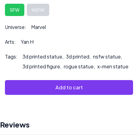
La hauteur peut être personnalisée sur demande, ce qui
SFW
NSFW
peut également influencer le prix.
Veuillez nous contacter à ***
info@sultry3dprints.com
Universe:
Marvel
*** pour toute demande de personnalisation ou si vous
souhaitez que nous peignions le produit.
Arts:
Yan H
Tags:
3d printed statue
,
3d printed
,
nsfw statue
,
3d printed figure
,
rogue statue
,
x-men statue
Add to cart
Reviews