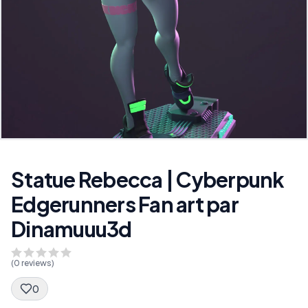
Statue Rebecca | Cyberpunk
Edgerunners Fan art par
Dinamuuu3d
(
0
reviews)
0