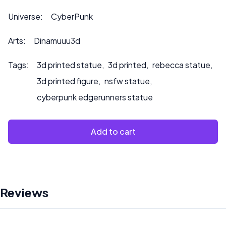
Veuillez nous contacter à ***
info@sultry3dprints.com
Universe:
CyberPunk
*** pour toute demande de personnalisation ou si vous
souhaitez que nous peignions le produit.
Arts:
Dinamuuu3d
Tags:
3d printed statue
,
3d printed
,
rebecca statue
,
3d printed figure
,
nsfw statue
,
cyberpunk edgerunners statue
Add to cart
Reviews