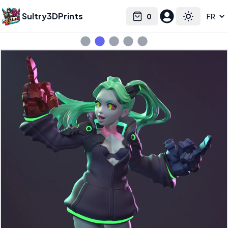
Sultry3DPrints
0
Select language
Cart
Toggle the