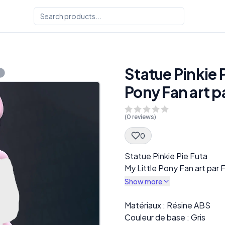
Statue Pinkie P
Pony Fan art p
(
0
reviews)
0
Spec Description
Statue Pinkie Pie Futa
My Little Pony Fan art par
Show more
Description
Matériaux : Résine ABS
Couleur de base : Gris