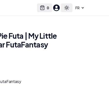
0
Select language
Cart
Toggle theme
ie Futa | My Little
ar FutaFantasy
 FutaFantasy