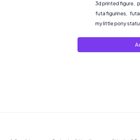
3d printed figure
,
p
futa figurines
,
futa
my little pony stat
Ad