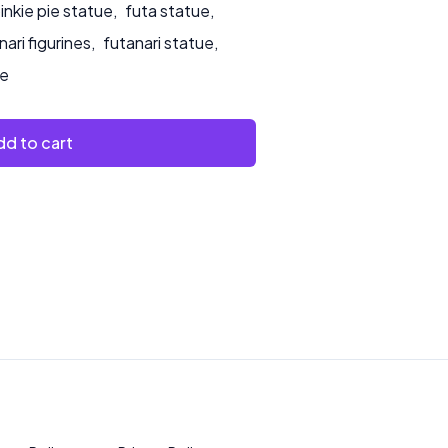
inkie pie statue
,
futa statue
,
nari figurines
,
futanari statue
,
ue
d to cart