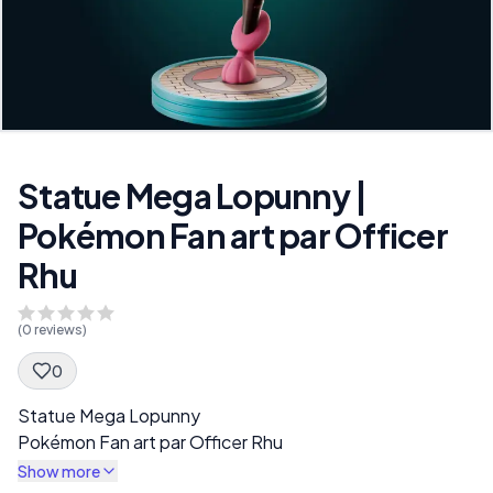
Statue Mega Lopunny |
Pokémon Fan art par Officer
Rhu
(
0
reviews)
0
Spec Description
Statue Mega Lopunny
Pokémon Fan art par Officer Rhu
Show more