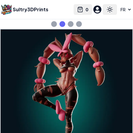
Sultry3DPrints
0
Select language
Cart
Toggle the