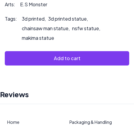
souhaitez que nous peignions le produit.
Arts:
E.S Monster
Tags:
3d printed
,
3d printed statue
,
chainsaw man statue
,
nsfw statue
,
makima statue
Add to cart
Reviews
Home
Packaging & Handling