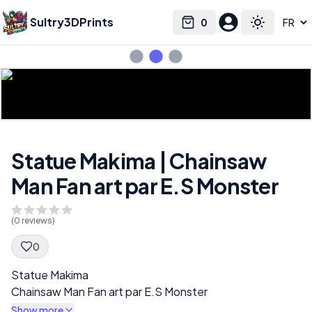
Sultry3DPrints
0
Select language
Cart
Toggle the
Statue Makima | Chainsaw
Man Fan art par E.S Monster
(
0
reviews)
0
Spec Description
Statue Makima
Chainsaw Man Fan art par E.S Monster
Show more