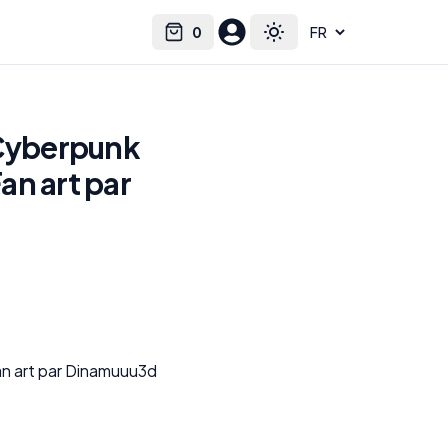
0
Select language
Cart
Toggle theme
 Cyberpunk
an art par
n art par Dinamuuu3d