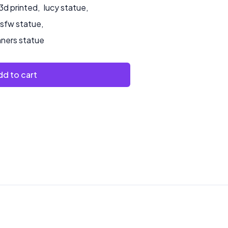
3d printed
,
lucy statue
,
sfw statue
,
ners statue
d to cart