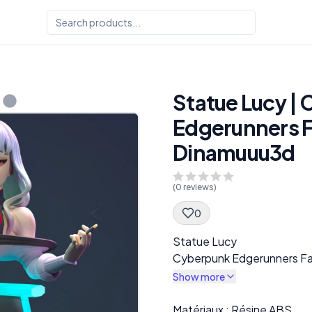
Statue Lucy |
Edgerunners F
Dinamuuu3d
(
0
reviews)
0
Spec Description
Statue Lucy
Cyberpunk Edgerunners Fa
Show more
Description
Matériaux : Résine ABS