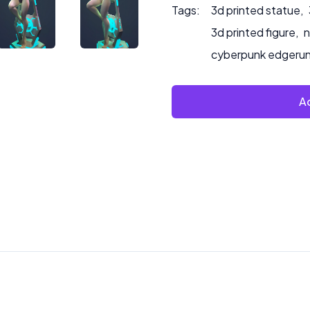
Tags:
3d printed statue
,
3d printed figure
,
n
cyberpunk edgerun
Ad