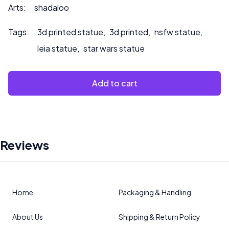
souhaitez que nous peignions le produit.
Arts:
shadaloo
Tags:
3d printed statue
,
3d printed
,
nsfw statue
,
leia statue
,
star wars statue
Add to cart
Reviews
Home
Packaging & Handling
About Us
Shipping & Return Policy