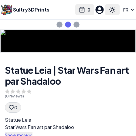
Sultry3DPrints
0
Select language
Cart
Toggle the
Statue Leia | Star Wars Fan art
par Shadaloo
(
0
reviews)
0
Spec Description
Statue Leia
Star Wars Fan art par Shadaloo
Show more