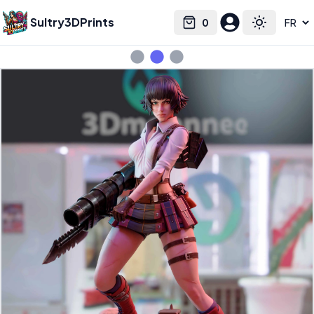
Sultry3DPrints
0
Select language
Cart
Toggle the