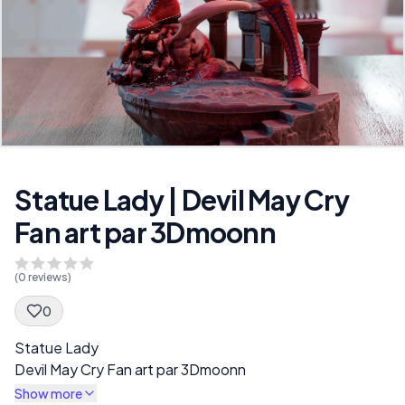
Statue Lady | Devil May Cry
Fan art par 3Dmoonn
(
0
reviews)
0
Spec Description
Statue Lady
Devil May Cry Fan art par 3Dmoonn
Show more