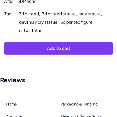
Arts:
3DMoonn
Tags:
3d printed
,
3d printed statue
,
lady statue
,
devil may cry statue
,
3d printed figure
,
nsfw statue
Add to cart
Reviews
Home
Packaging & Handling
About Us
Shipping & Return Policy