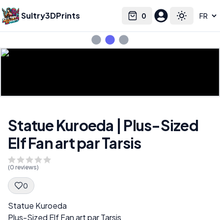
Sultry3DPrints
0
Select language
Cart
Toggle the
Statue Kuroeda | Plus-Sized
Elf Fan art par Tarsis
(
0
reviews)
0
Spec Description
Statue Kuroeda
Plus-Sized Elf Fan art par Tarsis