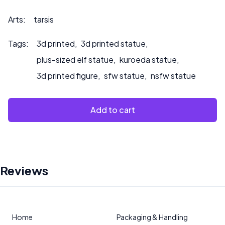
*** pour toute demande de personnalisation ou si vous
souhaitez que nous peignions le produit.
Arts:
tarsis
Tags:
3d printed
,
3d printed statue
,
plus-sized elf statue
,
kuroeda statue
,
3d printed figure
,
sfw statue
,
nsfw statue
Add to cart
Reviews
Home
Packaging & Handling