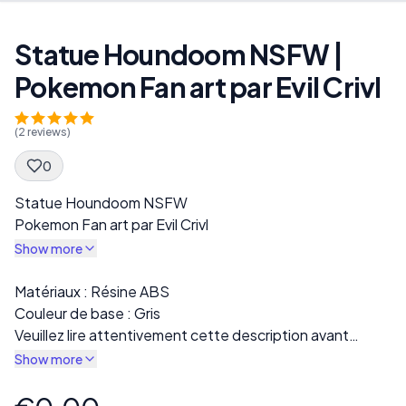
Statue Houndoom NSFW |
Pokemon Fan art par Evil Crivl
(
2
reviews)
0
Spec Description
Statue Houndoom NSFW
Pokemon Fan art par Evil Crivl
Show more
Description
Matériaux : Résine ABS
Couleur de base : Gris
Veuillez lire attentivement cette description avant
l’achat !
Show more
L’impression finale sera livrée en résine grise. Plusieurs
variations sont disponibles dans la section « Style », y
Product information