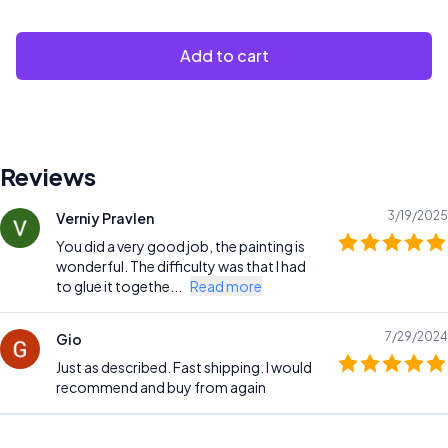
Add to cart
Reviews
3/19/2025
Verniy Pravlen
You did a very good job, the painting is
wonderful. The difficulty was that I had
to glue it togethe...
Read more
7/29/2024
Gio
Just as described. Fast shipping. I would
recommend and buy from again