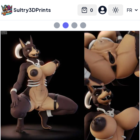
Sultry3DPrints
0
Select language
Cart
Toggle the