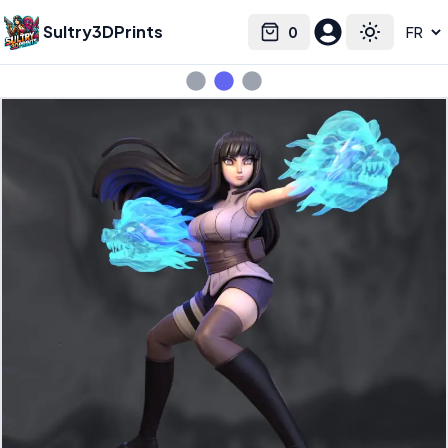
Sultry3DPrints
0
Select language
Cart
Toggle the