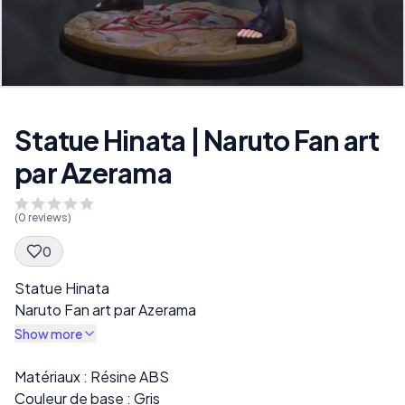
Statue Hinata | Naruto Fan art
par Azerama
(
0
reviews)
0
Spec Description
Statue Hinata
Naruto Fan art par Azerama
Show more
Description
Matériaux : Résine ABS
Couleur de base : Gris