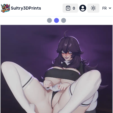
Sultry3DPrints
0
Select language
Cart
Toggle the