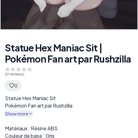
Statue Hex Maniac Sit |
Pokémon Fan art par Rushzilla
(
0
reviews)
0
Spec Description
Statue Hex Maniac Sit
Pokémon Fan art par Rushzilla
Show more
Description
Matériaux : Résine ABS
Couleur de base : Gris