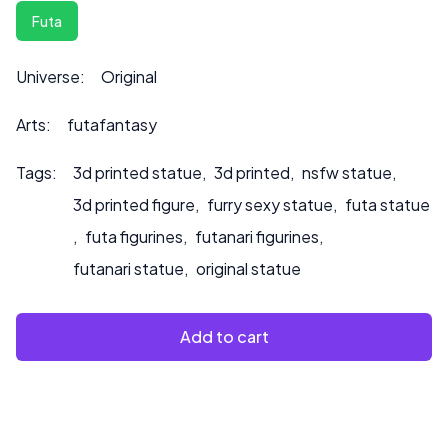
La hauteur peut être personnalisée sur demande, ce qui
Futa
peut également influencer le prix.
Veuillez nous contacter à ***
info@sultry3dprints.com
Universe:
Original
*** pour toute demande de personnalisation ou si vous
souhaitez que nous peignions le produit.
Arts:
futafantasy
Tags:
3d printed statue
,
3d printed
,
nsfw statue
,
3d printed figure
,
furry sexy statue
,
futa statue
,
futa figurines
,
futanari figurines
,
futanari statue
,
original statue
Add to cart