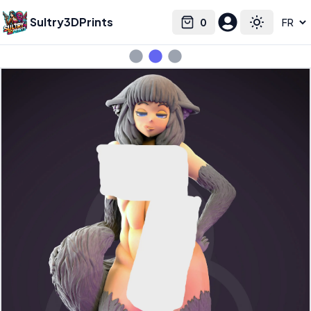
Sultry3DPrints
0
Select language
Cart
Toggle the