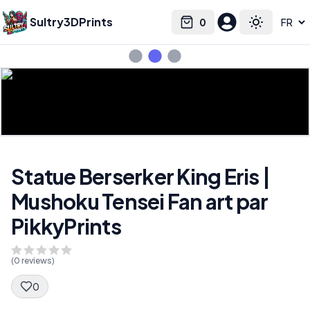
Sultry3DPrints
0
Select language
Cart
Toggle the
Statue Berserker King Eris |
Mushoku Tensei Fan art par
PikkyPrints
(
0
reviews)
0