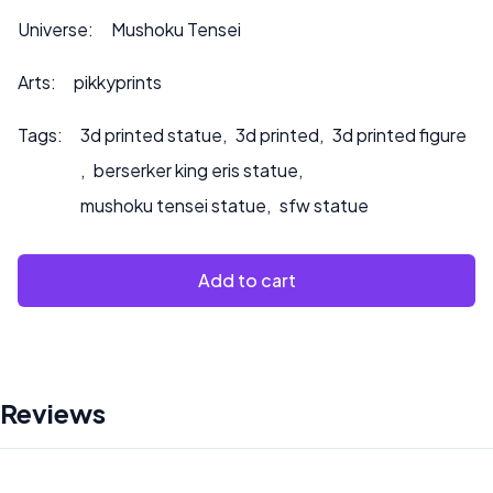
Veuillez nous contacter à ***
info@sultry3dprints.com
Universe:
Mushoku Tensei
*** pour toute demande de personnalisation ou si vous
souhaitez que nous peignions le produit.
Arts:
pikkyprints
Tags:
3d printed statue
,
3d printed
,
3d printed figure
,
berserker king eris statue
,
mushoku tensei statue
,
sfw statue
Add to cart
Reviews