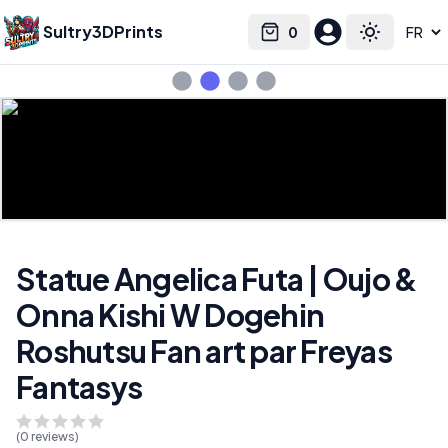
Sultry3DPrints
0
Select language
Cart
Toggle the
Statue Angelica Futa | Oujo &
Onna Kishi W Dogehin
Roshutsu Fan art par Freyas
Fantasys
(
0
reviews)