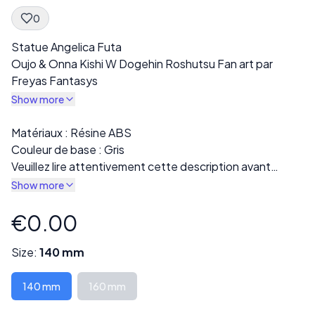
0
Spec Description
Statue Angelica Futa
Oujo & Onna Kishi W Dogehin Roshutsu Fan art par
Freyas Fantasys
Show more
Description
Matériaux : Résine ABS
Couleur de base : Gris
Veuillez lire attentivement cette description avant
l’achat !
Show more
L’impression finale sera livrée en résine grise. Plusieurs
variations sont disponibles dans la section « Style », y
€0.00
Product information
compris des versions entièrement vêtues ou nues.
Chaque impression est soigneusement inspectée pour
Size:
140 mm
détecter tout défaut ou mauvaise impression avant
l’expédition.
140 mm
160 mm
Certains modèles peuvent être livrés en plusieurs parties