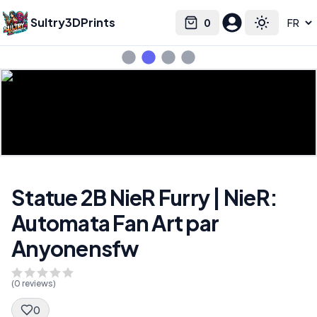
Sultry3DPrints
0
Select language
Cart
Toggle the
Statue 2B NieR Furry | NieR:
Automata Fan Art par
Anyonensfw
(
0
reviews)
0