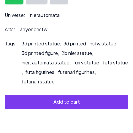
peut également influencer le prix.
Veuillez nous contacter à ***
info@sultry3dprints.com
Universe:
nierautomata
*** pour toute demande de personnalisation ou si vous
souhaitez que nous peignions le produit.
Arts:
anyonensfw
Tags:
3d printed statue
,
3d printed
,
nsfw statue
,
3d printed figure
,
2b nier statue
,
nier: automata statue
,
furry statue
,
futa statue
,
futa figurines
,
futanari figurines
,
futanari statue
Add to cart