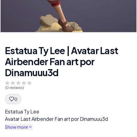
Estatua Ty Lee | Avatar Last
Airbender Fan art por
Dinamuuu3d
(
0
reviews)
0
Spec Description
Estatua Ty Lee
Avatar Last Airbender Fan art por Dinamuuu3d
Show more