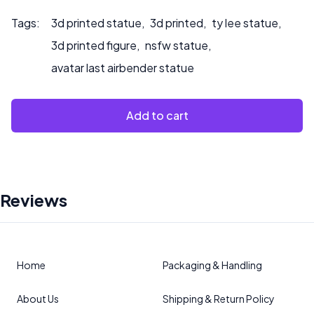
Tags:
3d printed statue
,
3d printed
,
ty lee statue
,
3d printed figure
,
nsfw statue
,
avatar last airbender statue
Add to cart
Reviews
Home
Packaging & Handling
About Us
Shipping & Return Policy