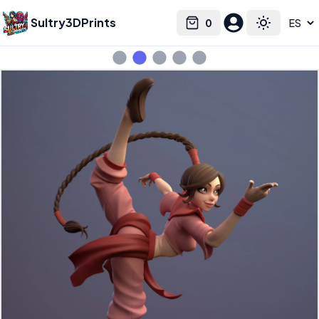
Sultry3DPrints
0
Select language
Cart
Toggle the