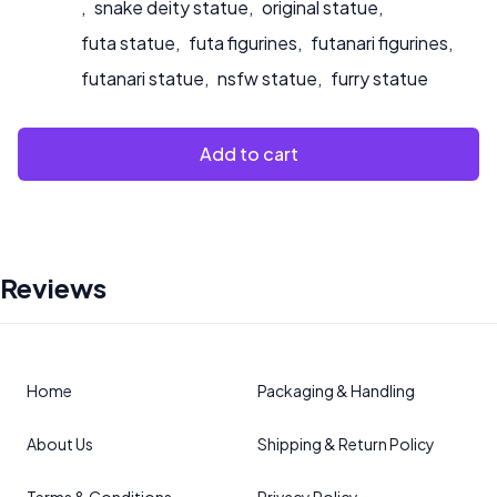
,
snake deity statue
,
original statue
,
futa statue
,
futa figurines
,
futanari figurines
,
futanari statue
,
nsfw statue
,
furry statue
Add to cart
Reviews
Home
Packaging & Handling
About Us
Shipping & Return Policy