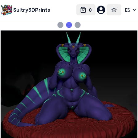
Sultry3DPrints
0
Select language
Cart
Toggle the