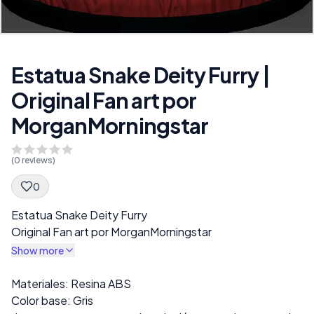
Estatua Snake Deity Furry |
Original Fan art por
MorganMorningstar
(
0
reviews)
0
Spec Description
Estatua Snake Deity Furry
Original Fan art por MorganMorningstar
Show more
Description
Materiales: Resina ABS
Color base: Gris