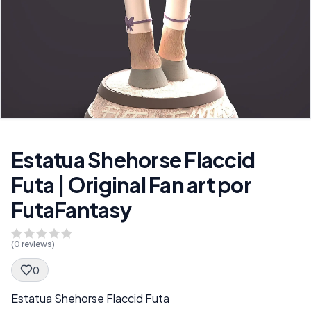
Estatua Shehorse Flaccid
Futa | Original Fan art por
FutaFantasy
(
0
reviews)
0
Spec Description
Estatua Shehorse Flaccid Futa