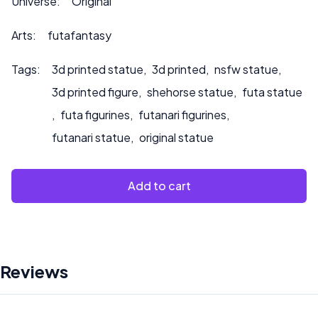
Universe:
Original
que pintemos el producto.
Arts:
futafantasy
Tags:
3d printed statue
,
3d printed
,
nsfw statue
,
3d printed figure
,
shehorse statue
,
futa statue
,
futa figurines
,
futanari figurines
,
futanari statue
,
original statue
Add to cart
Reviews