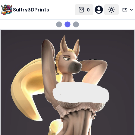
Sultry3DPrints
0
Select language
Cart
Toggle the