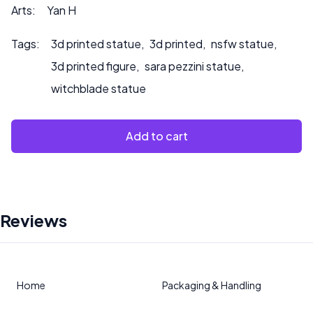
Arts:
Yan H
Tags:
3d printed statue
,
3d printed
,
nsfw statue
,
3d printed figure
,
sara pezzini statue
,
witchblade statue
Add to cart
Reviews
Home
Packaging & Handling