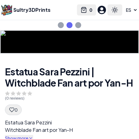
Sultry3DPrints
0
Select language
Cart
Toggle the
Estatua Sara Pezzini |
Witchblade Fan art por Yan-H
(
0
reviews)
0
Spec Description
Estatua Sara Pezzini
Witchblade Fan art por Yan-H
Show more