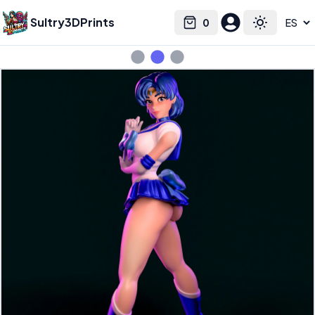
Sultry3DPrints
0
Select language
Cart
Toggle the