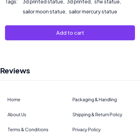
Tags:
3d printed statue
,
3d printed
,
sfw statue
,
sailor moon statue
,
sailor mercury statue
Add to cart
Reviews
Home
Packaging & Handling
About Us
Shipping & Return Policy
Terms & Conditions
Privacy Policy