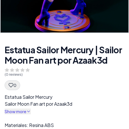
Estatua Sailor Mercury | Sailor
Moon Fan art por Azaak3d
(
0
reviews)
0
Spec Description
Estatua Sailor Mercury
Sailor Moon Fan art por Azaak3d
Show more
Description
Materiales: Resina ABS