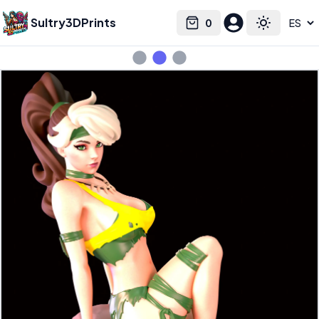
Sultry3DPrints
0
Select language
Cart
Toggle the