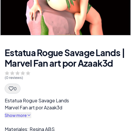
Estatua Rogue Savage Lands |
Marvel Fan art por Azaak3d
(
0
reviews)
0
Spec Description
Estatua Rogue Savage Lands
Marvel Fan art por Azaak3d
Show more
Description
Materiales: Resina ABS