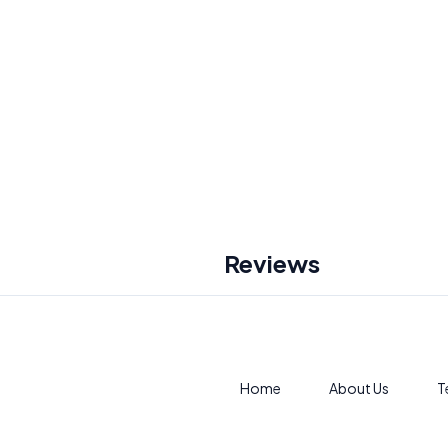
Reviews
Home
About Us
T