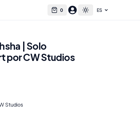
0
Select language
Cart
Toggle theme
hsha | Solo
rt por CW Studios
CW Studios