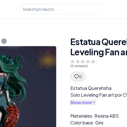
Estatua Quere
Leveling Fan a
(
0
reviews)
0
Spec Description
Estatua Querehsha
Solo Leveling Fan art por 
Show more
Description
Materiales: Resina ABS
Color base: Gris