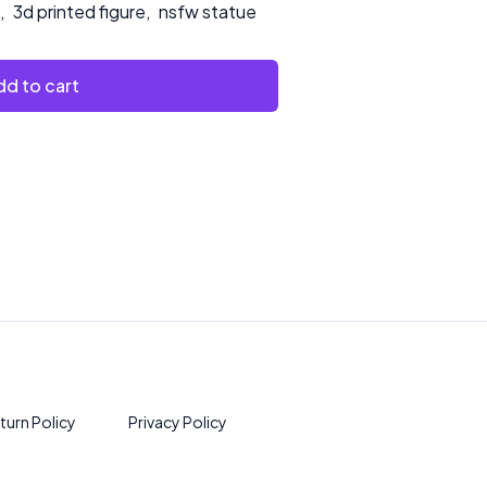
,
3d printed figure
,
nsfw statue
d to cart
turn Policy
Privacy Policy