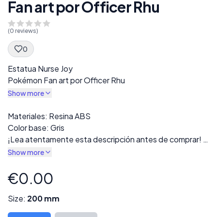
Fan art por Officer Rhu
(
0
reviews)
0
Spec Description
Estatua Nurse Joy
Pokémon Fan art por Officer Rhu
Show more
Description
Materiales: Resina ABS
Color base: Gris
¡Lea atentamente esta descripción antes de comprar!
La impresión final se entregará en resina gris. Hay varias
Show more
versiones disponibles en la sección “Estilo”, incluidas
opciones con ropa completa o versiones desnudas.
€0.00
Product information
Todas las impresiones se inspeccionan cuidadosamente
para detectar defectos o errores de impresión antes del
Size:
200 mm
envío.