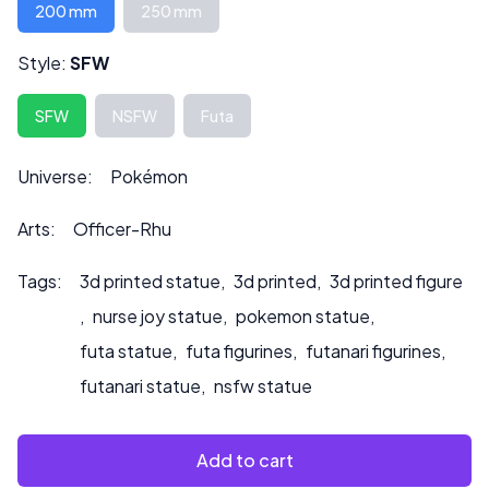
Algunos modelos pueden venir en piezas separadas y
200 mm
250 mm
requerir ensamblaje.
Style:
SFW
La altura se puede personalizar bajo solicitud, lo que
también puede afectar el precio.
SFW
NSFW
Futa
Por favor, contáctenos en ***
info@sultry3dprints.com
*** para cualquier consulta de personalización o si desea
Universe:
Pokémon
que pintemos el producto.
Arts:
Officer-Rhu
Tags:
3d printed statue
,
3d printed
,
3d printed figure
,
nurse joy statue
,
pokemon statue
,
futa statue
,
futa figurines
,
futanari figurines
,
futanari statue
,
nsfw statue
Add to cart