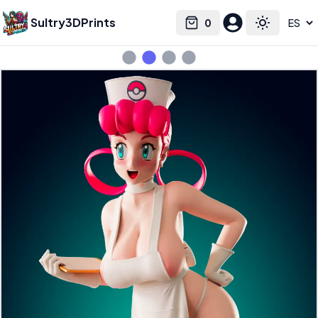
Sultry3DPrints
0
Select language
Cart
Toggle the