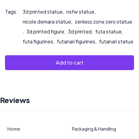
Tags:
3d printed statue
,
nsfw statue
,
nicole demara statue
,
zenless zone zero statue
,
3d printed figure
,
3d printed
,
futa statue
,
futa figurines
,
futanari figurines
,
futanari statue
Add to cart
Reviews
Home
Packaging & Handling