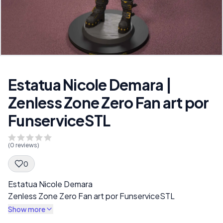
Estatua Nicole Demara |
Zenless Zone Zero Fan art por
FunserviceSTL
(
0
reviews)
0
Spec Description
Estatua Nicole Demara
Zenless Zone Zero Fan art por FunserviceSTL
Show more