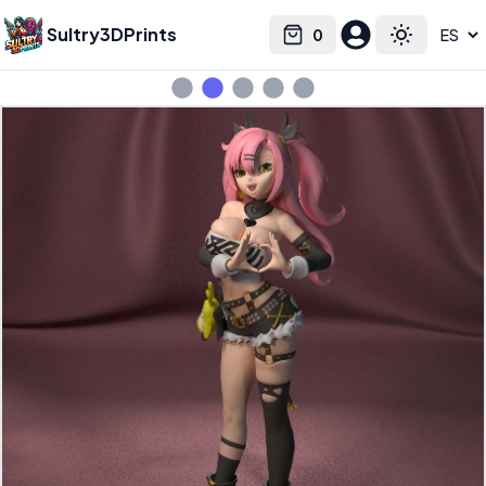
Sultry3DPrints
0
Select language
Cart
Toggle the