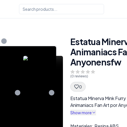
Estatua Minerv
Animaniacs Fa
Anyonensfw
(
0
reviews)
0
Spec Description
Estatua Minerva Mink Furry
Animaniacs Fan Art por An
Show more
Description
Materiales: Resina ABS