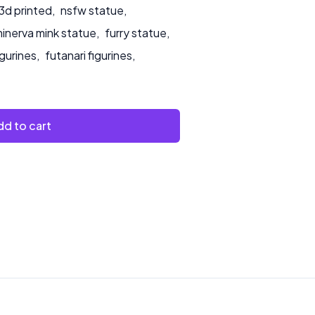
3d printed
,
nsfw statue
,
inerva mink statue
,
furry statue
,
igurines
,
futanari figurines
,
d to cart