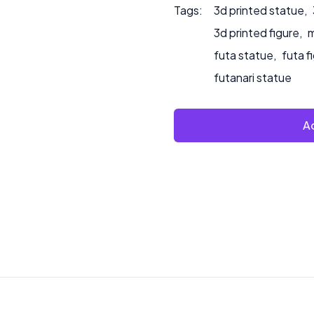
Tags:
3d printed statue
,
3d printed figure
,
m
futa statue
,
futa f
futanari statue
Ad