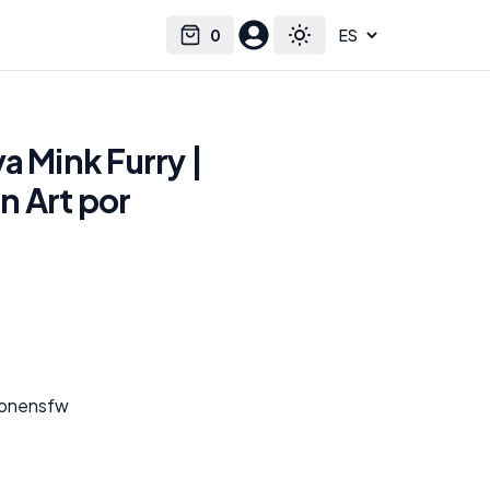
0
Select language
Cart
Toggle theme
a Mink Furry |
n Art por
yonensfw