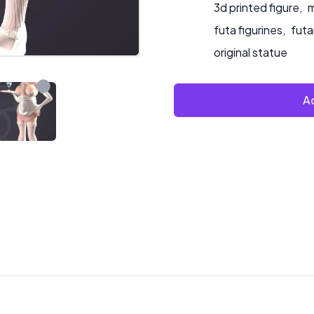
3d printed figure
,
m
futa figurines
,
futa
original statue
Ad