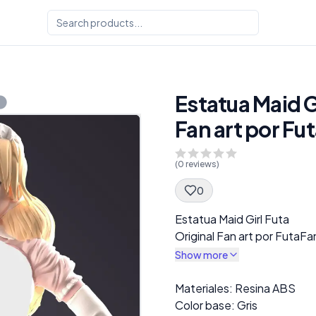
Estatua Maid Gi
Fan art por Fu
(
0
reviews)
0
Spec Description
Estatua Maid Girl Futa
Original Fan art por FutaF
Show more
Description
Materiales: Resina ABS
Color base: Gris