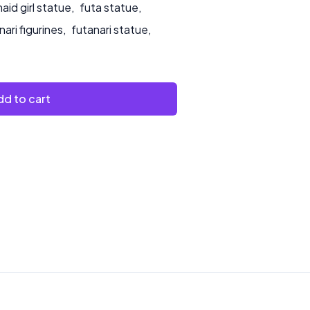
aid girl statue
,
futa statue
,
nari figurines
,
futanari statue
,
d to cart