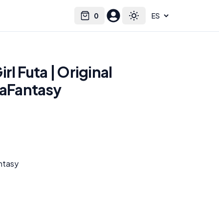
0
Select language
Cart
Toggle theme
rl Futa | Original
taFantasy
antasy