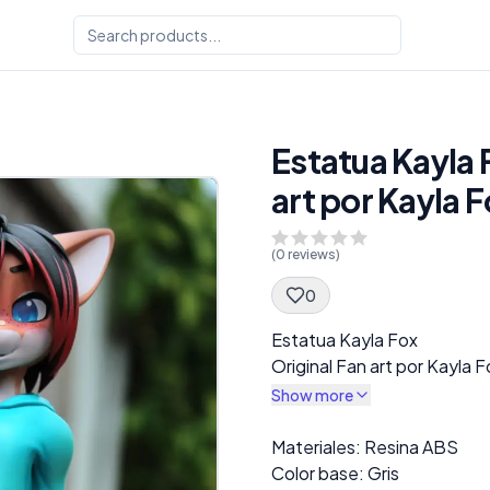
Estatua Kayla 
art por Kayla 
(
0
reviews)
0
Spec Description
Estatua Kayla Fox
Original Fan art por Kayla F
Show more
Description
Materiales: Resina ABS
Color base: Gris