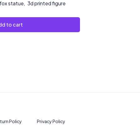
 fox statue
,
3d printed figure
d to cart
turn Policy
Privacy Policy