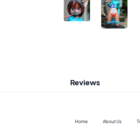
Reviews
Home
About Us
T