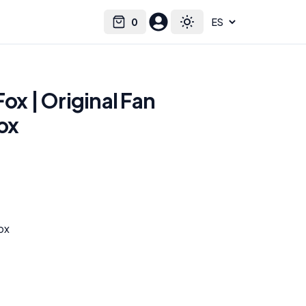
0
Select language
Cart
Toggle theme
Fox | Original Fan
Fox
ox