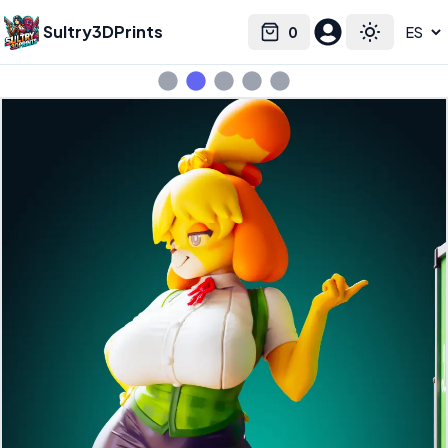
Sultry3DPrints
0
Select language
Cart
Toggle the