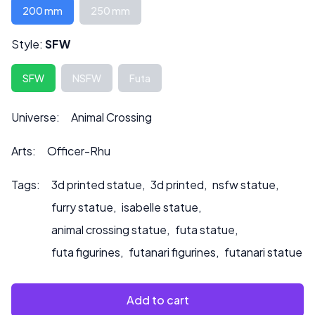
Algunos modelos pueden venir en piezas separadas y
200 mm
250 mm
requerir ensamblaje.
Style:
SFW
La altura se puede personalizar bajo solicitud, lo que
también puede afectar el precio.
SFW
NSFW
Futa
Por favor, contáctenos en ***
info@sultry3dprints.com
*** para cualquier consulta de personalización o si desea
Universe:
Animal Crossing
que pintemos el producto.
Arts:
Officer-Rhu
Tags:
3d printed statue
,
3d printed
,
nsfw statue
,
furry statue
,
isabelle statue
,
animal crossing statue
,
futa statue
,
futa figurines
,
futanari figurines
,
futanari statue
Add to cart