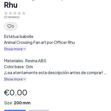
Rhu
(
0
reviews)
0
Spec Description
Estatua Isabelle
Animal Crossing Fan art por Officer Rhu
Show more
Description
Materiales: Resina ABS
Color base: Gris
¡Lea atentamente esta descripción antes de comprar!
La impresión final se entregará en resina gris. Hay varias
Show more
versiones disponibles en la sección “Estilo”, incluidas
opciones con ropa completa o versiones desnudas.
€0.00
Product information
Todas las impresiones se inspeccionan cuidadosamente
para detectar defectos o errores de impresión antes del
Size:
200 mm
envío.