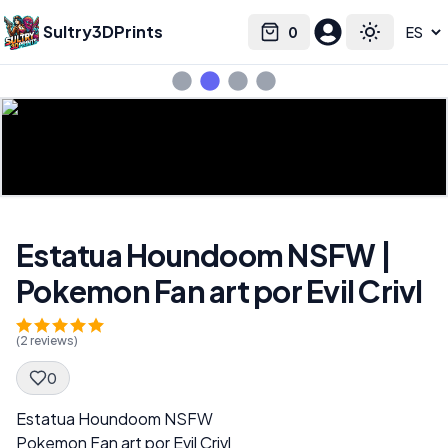
Sultry3DPrints
0
Select language
Cart
Toggle the
Estatua Houndoom NSFW |
Pokemon Fan art por Evil Crivl
(
2
reviews)
0
Spec Description
Estatua Houndoom NSFW
Pokemon Fan art por Evil Crivl