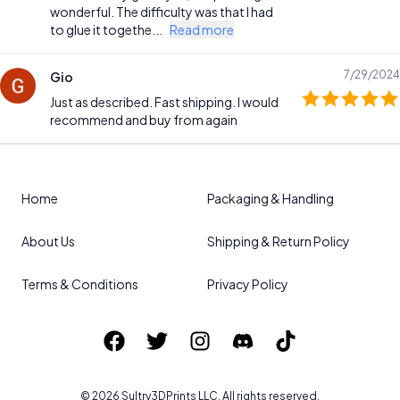
wonderful. The difficulty was that I had
to glue it togethe...
Read more
7/29/2024
Gio
Just as described. Fast shipping. I would
recommend and buy from again
Home
Packaging & Handling
About Us
Shipping & Return Policy
Terms & Conditions
Privacy Policy
©
2026
Sultry3DPrints
LLC. All rights reserved.