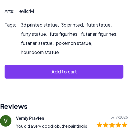
que pintemos el producto.
Arts:
evilcrivl
Tags:
3d printed statue
,
3d printed
,
futa statue
,
furry statue
,
futa figurines
,
futanari figurines
,
futanari statue
,
pokemon statue
,
houndoom statue
Add to cart
Reviews
3/19/2025
Verniy Pravlen
You did a very good job, the painting is