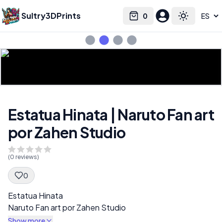
Sultry3DPrints
0
Select language
Cart
Toggle the
Estatua Hinata | Naruto Fan art
por Zahen Studio
(
0
reviews)
0
Spec Description
Estatua Hinata
Naruto Fan art por Zahen Studio
Show more