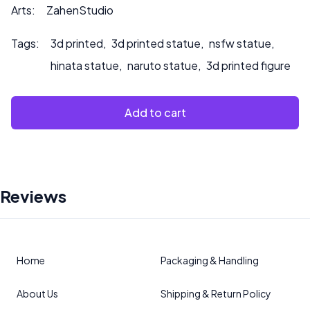
Arts:
ZahenStudio
Tags:
3d printed
,
3d printed statue
,
nsfw statue
,
hinata statue
,
naruto statue
,
3d printed figure
Add to cart
Reviews
Home
Packaging & Handling
About Us
Shipping & Return Policy