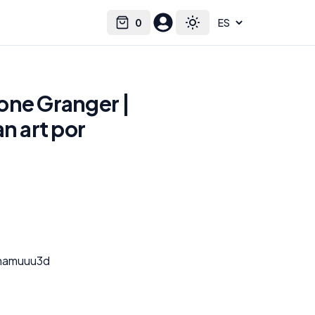
0
Select language
Cart
Toggle theme
one Granger |
an art por
r
Dinamuuu3d