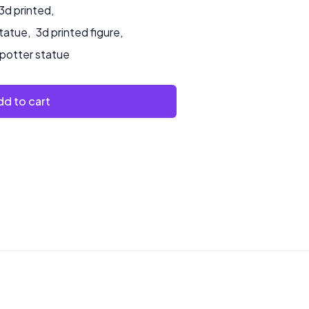
3d printed
,
statue
,
3d printed figure
,
 potter statue
d to cart