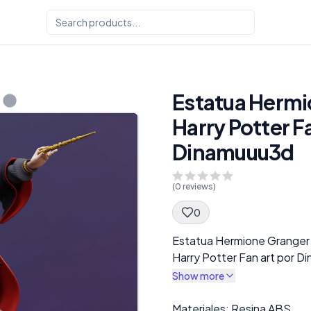
Estatua Hermi
Harry Potter F
Dinamuuu3d
(
0
reviews)
0
Spec Description
Estatua Hermione Grange
Harry Potter Fan art por 
Show more
Description
Materiales: Resina ABS