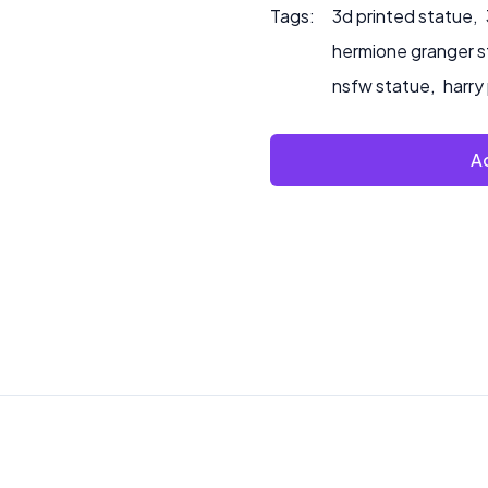
Tags:
3d printed statue
,
hermione granger 
nsfw statue
,
harry
Ad