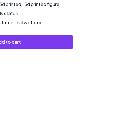
3d printed
,
3d printed figure
,
ds statue
,
statue
,
nsfw statue
d to cart