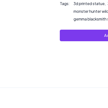
Tags:
3d printed statue
,
monster hunter wil
gemma blacksmith 
Ad