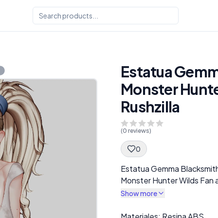
Estatua Gemma
Monster Hunter
Rushzilla
(
0
reviews)
0
Spec Description
Estatua Gemma Blacksmit
Monster Hunter Wilds Fan ar
Show more
Description
Materiales: Resina ABS