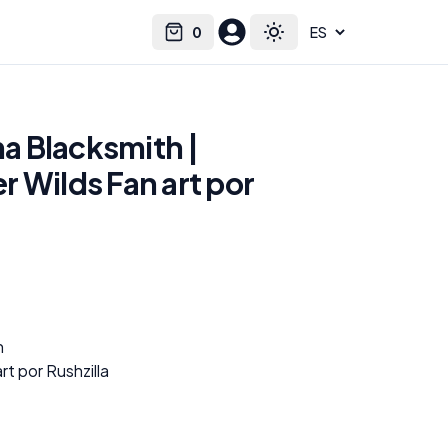
0
Select language
Cart
Toggle theme
 Blacksmith |
 Wilds Fan art por
h
t por Rushzilla