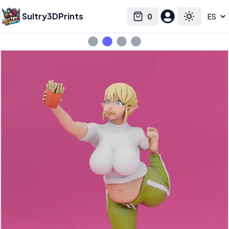
Sultry3DPrints
0
Select language
Cart
Toggle the