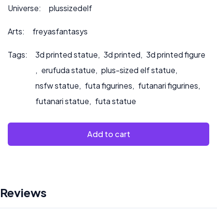
*** para cualquier consulta de personalización o si desea
Universe:
plussizedelf
que pintemos el producto.
Arts:
freyasfantasys
Tags:
3d printed statue
,
3d printed
,
3d printed figure
,
erufuda statue
,
plus-sized elf statue
,
nsfw statue
,
futa figurines
,
futanari figurines
,
futanari statue
,
futa statue
Add to cart
Reviews