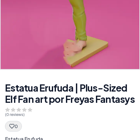
Estatua Erufuda | Plus-Sized
Elf Fan art por Freyas Fantasys
(
0
reviews)
0
Spec Description
Estatua Erufuda